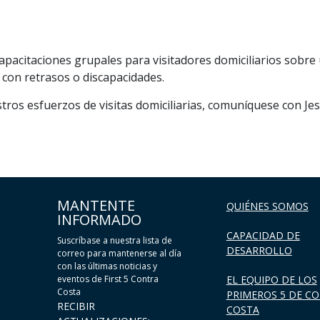
pacitaciones grupales para visitadores domiciliarios sobre 
con retrasos o discapacidades.
ros esfuerzos de visitas domiciliarias, comuníquese con Je
MANTENTE
QUIÉNES SOMOS
INFORMADO
CAPACIDAD DE
Suscríbase a nuestra lista de
DESARROLLO
correo para mantenerse al día
con las últimas noticias y
eventos de First 5 Contra
EL EQUIPO DE LOS
Costa
PRIMEROS 5 DE C
RECIBIR
COSTA