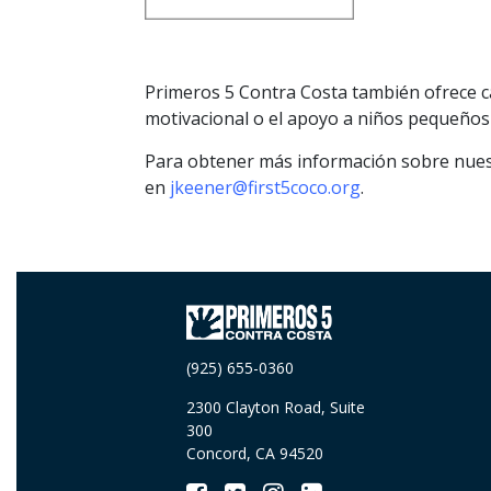
Primeros 5 Contra Costa también ofrece ca
motivacional o el apoyo a niños pequeños 
Para obtener más información sobre nuest
en
jkeener@first5coco.org
.
(925) 655-0360
2300 Clayton Road, Suite
300
Concord, CA 94520