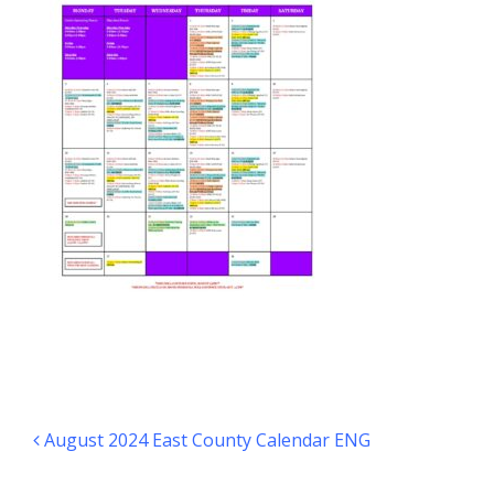
Navegación de entradas
August 2024 East County Calendar ENG