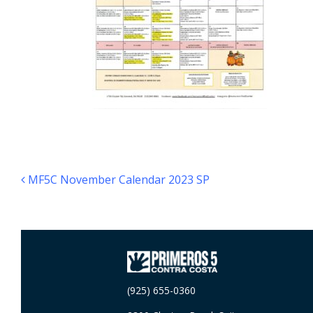
Navegación de entradas
MF5C November Calendar 2023 SP
(925) 655-0360