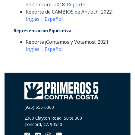
en Concord, 2018:
Reporte
Reporte de CAMBIOS de Antioch, 2022:
Inglés
|
Español
Representación Equitativa
Reporte ¡Contamos y Votamos!, 2021:
Inglés
|
Español
(925) 655-0360
2300 Clayton Road, Suite 300
Concord, CA 94520